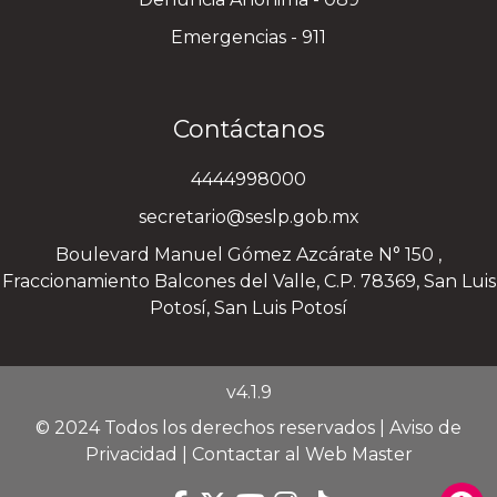
Emergencias - 911
Contáctanos
4444998000
secretario@seslp.gob.mx
Boulevard Manuel Gómez Azcárate N° 150 ,
Fraccionamiento Balcones del Valle, C.P. 78369, San Luis
Potosí, San Luis Potosí
v4.1.9
© 2024 Todos los derechos reservados |
Aviso de
Privacidad
|
Contactar al Web Master