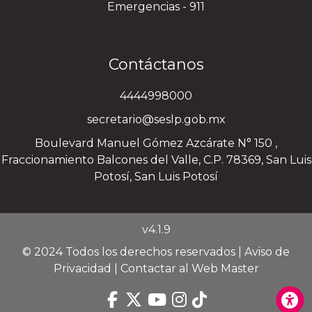
Emergencias - 911
Contáctanos
4444998000
secretario@seslp.gob.mx
Boulevard Manuel Gómez Azcárate N° 150 ,
Fraccionamiento Balcones del Valle, C.P. 78369, San Luis
Potosí, San Luis Potosí
v4.1.9
© 2024 Todos los derechos reservados |
Aviso de
Privacidad
|
Contactar al Web Master