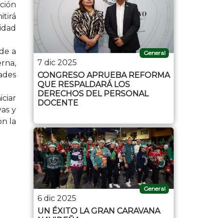
ación
itirá
idad
nde a
General
7 dic 2025
rna,
dades
CONGRESO APRUEBA REFORMA
QUE RESPALDARÁ LOS
DERECHOS DEL PERSONAL
iciar
DOCENTE
vas y
n la
General
6 dic 2025
UN ÉXITO LA GRAN CARAVANA