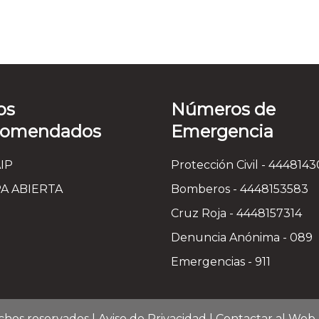
os
Números de
comendados
Emergencia
IP
Protección Civil - 444814
A ABIERTA
Bomberos - 4448153583
Cruz Roja - 4448157314
Denuncia Anónima - 089
Emergencias - 911
chos reservados |
Aviso de Privacidad
|
Contactar al Web