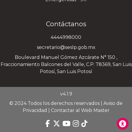
Contáctanos
4444998000
secretario@seslp.gob.mx
Boulevard Manuel Gómez Azcárate N° 150 ,
Fraccionamiento Balcones del Valle, C.P. 78369, San Luis
Potosí, San Luis Potosí
v4.1.9
© 2024 Todos los derechos reservados |
Aviso de
Privacidad
|
Contactar al Web Master